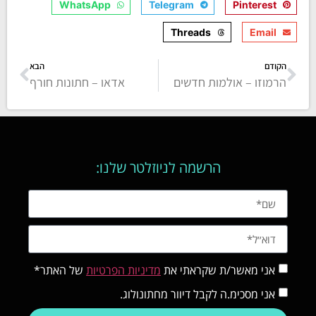
WhatsApp
Telegram
Pinte
Threads
E
הבא
ו – אולמות חדשים
אדאו – חתונות חורף
הרשמה לניוזלטר שלנו:
 מאשר/ת שקראתי את
מדיניות הפרטיות
של האתר*
מסכימ.ה לקבל דיוור מחתונולוג.