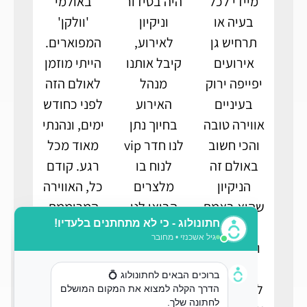
מיידי לכל
היה בסידור
באולמי
בעיה או
וניקיון
'וולקן'
תרחיש גן
לאירוע,
המפוארים.
אירועים
קיבל אותנו
הייתי מוזמן
יפייפה ירוק
מנהל
לאולם הזה
בעיניים
האירוע
לפני כחודש
אווירה טובה
בחיוך נתן
ימים, ונהנתי
והכי חשוב
לנו חדר vip
מאוד מכל
באולם זה
לנוח בו
רגע. קודם
הניקיון
מלצרים
כל, האווירה
שהוא באמת
הביאו לנו
המרוממת
10/10
שתייה
והתפאורה
ונכונות של
ואמרו
שיש
הצוות
שיביאו לנו
במקום,
לעשות הכל
משהו
והאדיבות