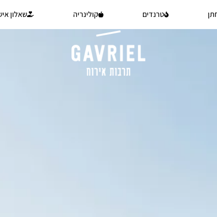
תן
טרנדים
קולינריה
שאלון איש