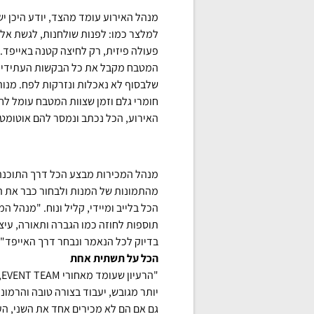
מנהל האירוע עומד מהצד, יודע היכן יש
למלצר כמו: לפנות שולחנות, לגשת אליו 
פעולה פיזית, רק לחיצה קטנה באייפד. ה
המטבח מקבל את כל הבקשות העתידיות ש
שלבסוף לא נאכלות ונזרקות לפח. מנות 
חומרי גלם וזמן שצוות המטבח עומל לח
האירוע, הכל נכתב ונמסר להם אוטומטית
מנהל המכירות מבצע הכל דרך התוכנה, 
מהתמונות של המנות ולבחור כבר את הפ
הכל בלייב ומיידי, קליל ונוח. "מנהל ה
תוספות לחוזה כמו הגברה ותאורה, עיצ
בדיוק לכל הנאמר ונבחר דרך האייפד" 
הכל על תשתית אחת
"
יותר מגובש, יעבוד בצורה טובה והרמונ
גם אם הם לא מכירים אחד את השני, הע