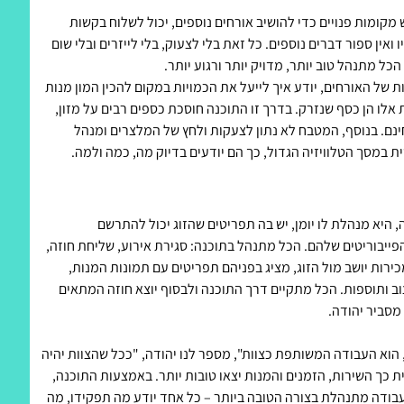
 מקומות פנויים כדי להושיב אורחים נוספים, יכול לשלוח בקשות
ואין ספור דברים נוספים. כל זאת בלי לצעוק, בלי לייזרים ובלי שום
כל מתנהל טוב יותר, מדויק יותר ורגוע יותר.
ל האורחים, יודע איך לייעל את הכמויות במקום להכין המון מנות
אלו הן כסף שנזרק. בדרך זו התוכנה חוסכת כספים רבים על מזון,
ינם. בנוסף, המטבח לא נתון לצעקות ולחץ של המלצרים ומנהל
 במסך הטלוויזיה הגדול, כך הם יודעים בדיוק מה, כמה ולמה.
היא מנהלת לו יומן, יש בה תפריטים שהזוג יכול להתרשם
ייבוריטים שלהם. הכל מתנהל בתוכנה: סגירת אירוע, שליחת חוזה,
מכירות יושב מול הזוג, מציג בפניהם תפריטים עם תמונות המנות,
וב ותוספות. הכל מתקיים דרך התוכנה ולבסוף יוצא חוזה המתאים
מסביר יהודה.
הרעיון שעומד מאחורי EVENT TEAM, הוא העבודה המשותפת כצוות", מספר לנו יהודה, "ככל שהצוות יהיה
ית כך השירות, הזמנים והמנות יצאו טובות יותר. באמצעות התוכנה,
בודה מתנהלת בצורה הטובה ביותר – כל אחד יודע מה תפקידו, מה