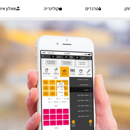
תן
טרנדים
קולינריה
שאלון איש