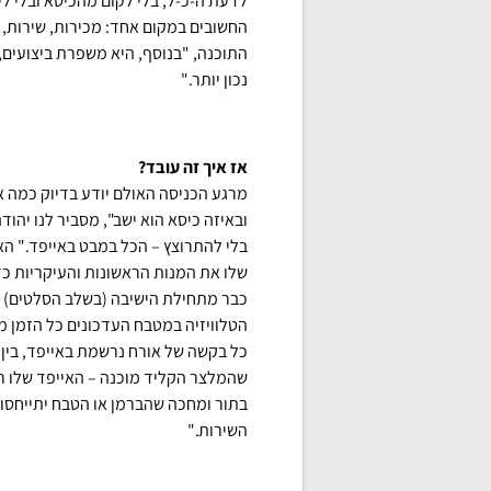
לדעת ה-כ-ל, בלי לקום מהכיסא ובלי 
החשובים במקום אחד: מכירות, שירות, מ
התוכנה, "בנוסף, היא משפרת ביצועים,
נכון יותר."
אז איך זה עובד?
מרגע הכניסה האולם יודע בדיוק כמה א
ובאיזה כיסא הוא ישב", מסביר לנו יהודה
בלי להתרוצץ – הכל במבט באייפד." האו
שלו את המנות הראשונות והעיקריות כד
כבר מתחילת הישיבה (בשלב הסלטים) אי
הטלוויזיה במטבח העדכונים כל הזמן מג
כל בקשה של אורח נרשמת באייפד, בין
שהמלצר הקליד מוכנה – האייפד שלו רו
בתור ומחכה שהברמן או הטבח יתייחסו א
השירות."