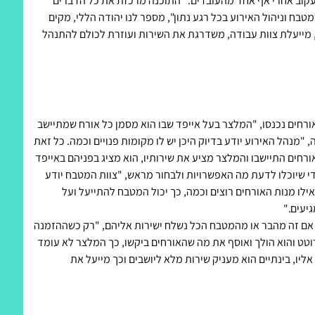
לעקוב אחרי אף אחד מהעובדים. "התוכנה מרכזת את כל הדברים
טבח וניהול האירוע בכל רגע נתון", מספר לנו יהודה הללי, מקים
 מייעלת צוות עבודה, משדרגת את השירות ועוזרת לכולם להתנהל
ורחים נכנסו, "המלצר בעל אייפד שבו הוא מסמן כל אורח שמתיישב
, "מנהל האירוע יודע בדיוק היכן יש לו מקומות פנויים וכמה. כל זאת
רחים התיישבו והמלצר מציע את שירותיו, הוא מציג בפניהם באייפד
י שיוכלו לדעת מה האפשרויות ולבחור מראש, "צוות המטבח יודע
לו מנות האורחים רוצים וכמה, כך יכול המטבח להתייעל ועל
יעים."
 אם זה מהבר או מהמטבח הכל נשלח ישירות אליהם, "רק כשההזמנה
טט והוא הולך ואוסף את מה שהאורחים ביקשו, כך המלצר לא עומד
ליו, בינתיים הוא מעניק שירות מלא ליושבים וכך מייעל את